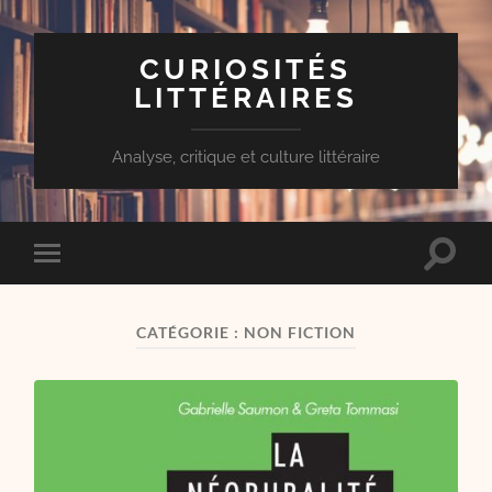
CURIOSITÉS
LITTÉRAIRES
Analyse, critique et culture littéraire
Toggle
Toggle
search
mobile
field
menu
CATÉGORIE :
NON FICTION